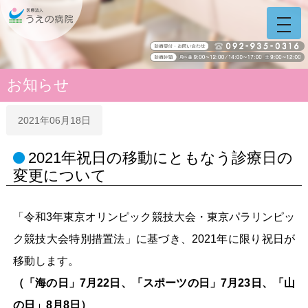
うえの病院 福岡県糟屋
ホーム
う
え
の
病
院
お知らせ
サ
イ
ト
2021年06月18日
ナ
ビ
2021年祝日の移動にともなう診療日の
変更について
「令和3年東京オリンピック競技大会・東京パラリンピッ
ク競技大会特別措置法」に基づき、2021年に限り祝日が
移動します。
（「海の日」7月22日、「スポーツの日」7月23日、「山
の日」8月8日）