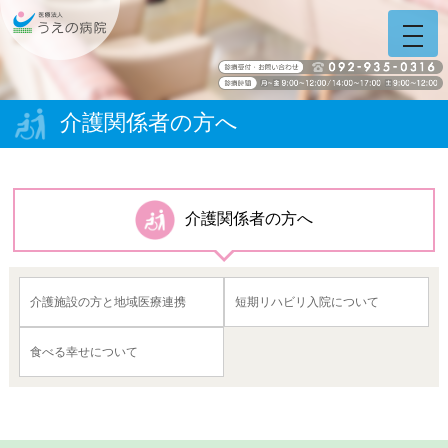
うえの病院 福岡県糟屋
ホーム
う
え
の
病
院
介護関係者の方へ
サ
イ
ト
ナ
ビ
介護関係者の方へ
介護施設の方と地域医療連携
短期リハビリ入院について
食べる幸せについて