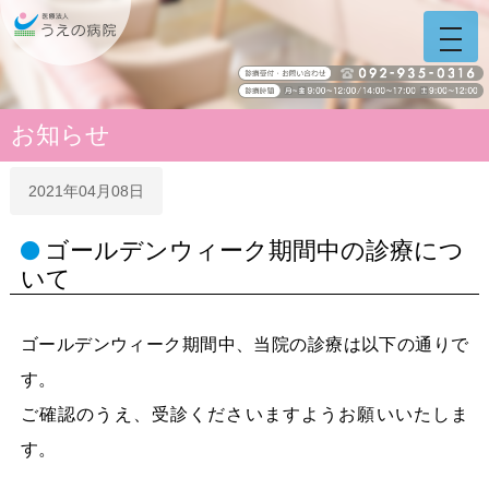
うえの病院 福岡県糟屋
ホーム
う
え
の
病
院
お知らせ
サ
イ
ト
2021年04月08日
ナ
ビ
ゴールデンウィーク期間中の診療につ
いて
ゴールデンウィーク期間中、当院の診療は以下の通りで
す。
ご確認のうえ、受診くださいますようお願いいたしま
す。