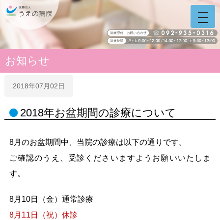
うえの病院 福岡県糟屋
ホーム
う
え
の
病
院
お知らせ
サ
イ
ト
2018年07月02日
ナ
ビ
2018年お盆期間の診療について
8月のお盆期間中、当院の診療は以下の通りです。
ご確認のうえ、受診くださいますようお願いいたしま
す。
8月10日
（金）
通常診療
8月11日
（祝）
休診